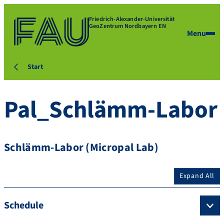
Friedrich-Alexander-Universität
GeoZentrum Nordbayern EN
Menu
Start
Pal_Schlämm-Labor
Schlämm-Labor (Micropal Lab)
Expand All
Schedule