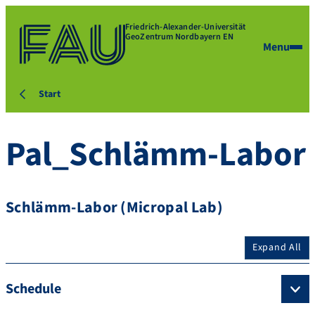
Friedrich-Alexander-Universität
GeoZentrum Nordbayern EN
Menu
Start
Pal_Schlämm-Labor
Schlämm-Labor (Micropal Lab)
Expand All
Schedule