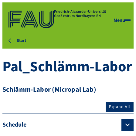
Friedrich-Alexander-Universität
GeoZentrum Nordbayern EN
Menu
Start
Pal_Schlämm-Labor
Schlämm-Labor (Micropal Lab)
Expand All
Schedule