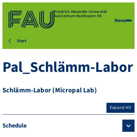
Friedrich-Alexander-Universität
GeoZentrum Nordbayern EN
Menu
Start
Pal_Schlämm-Labor
Schlämm-Labor (Micropal Lab)
Expand All
Schedule