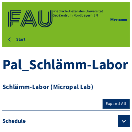
Friedrich-Alexander-Universität
GeoZentrum Nordbayern EN
Menu
Start
Pal_Schlämm-Labor
Schlämm-Labor (Micropal Lab)
Expand All
Schedule