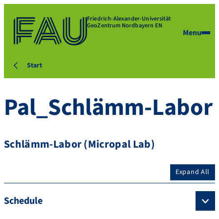
Friedrich-Alexander-Universität
GeoZentrum Nordbayern EN
Menu
Start
Pal_Schlämm-Labor
Schlämm-Labor (Micropal Lab)
Expand All
Schedule