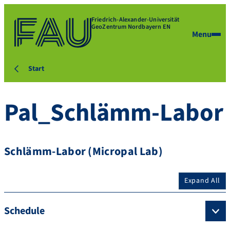
Friedrich-Alexander-Universität
GeoZentrum Nordbayern EN
Menu
Start
Pal_Schlämm-Labor
Schlämm-Labor (Micropal Lab)
Expand All
Schedule