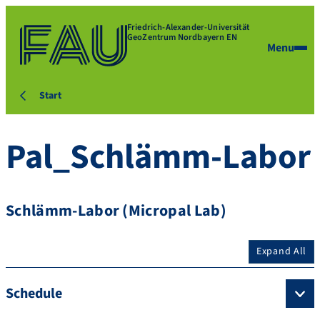
Friedrich-Alexander-Universität
GeoZentrum Nordbayern EN
Menu
Start
Pal_Schlämm-Labor
Schlämm-Labor (Micropal Lab)
Expand All
Schedule