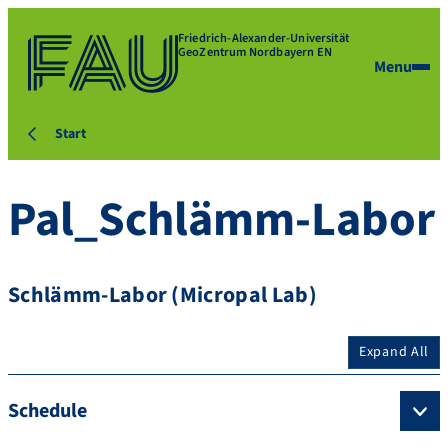
Friedrich-Alexander-Universität
GeoZentrum Nordbayern EN
Menu
Start
Pal_Schlämm-Labor
Schlämm-Labor (Micropal Lab)
Expand All
Schedule