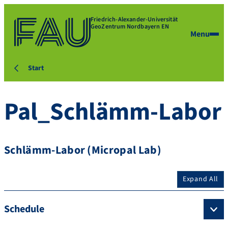
Friedrich-Alexander-Universität
GeoZentrum Nordbayern EN
Menu
Start
Pal_Schlämm-Labor
Schlämm-Labor (Micropal Lab)
Expand All
Schedule