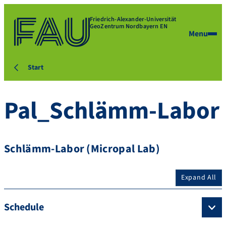
Friedrich-Alexander-Universität
GeoZentrum Nordbayern EN
Menu
Start
Pal_Schlämm-Labor
Schlämm-Labor (Micropal Lab)
Expand All
Schedule