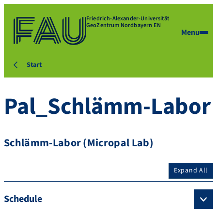
Friedrich-Alexander-Universität
GeoZentrum Nordbayern EN
Menu
Start
Pal_Schlämm-Labor
Schlämm-Labor (Micropal Lab)
Expand All
Schedule