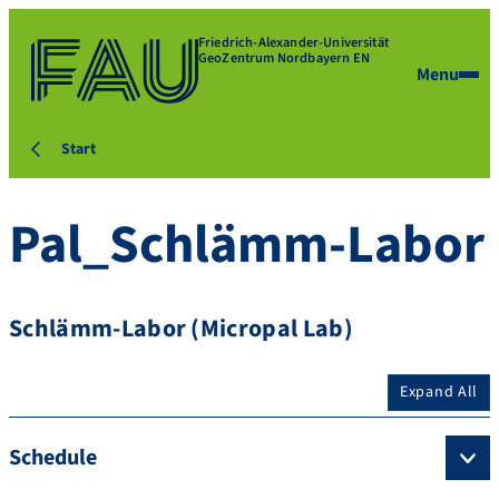
Friedrich-Alexander-Universität
GeoZentrum Nordbayern EN
Menu
Start
Pal_Schlämm-Labor
Schlämm-Labor (Micropal Lab)
Expand All
Schedule