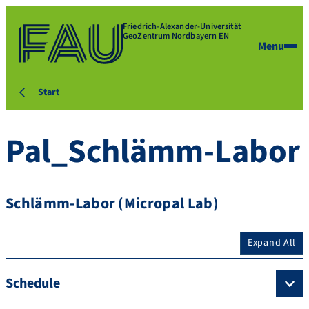
Friedrich-Alexander-Universität
GeoZentrum Nordbayern EN
Menu
Start
Pal_Schlämm-Labor
Schlämm-Labor (Micropal Lab)
Expand All
Schedule