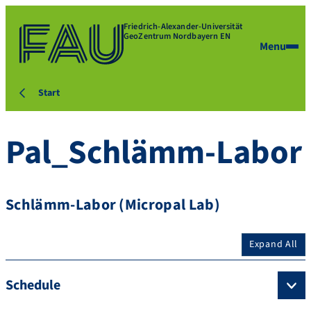
Friedrich-Alexander-Universität
GeoZentrum Nordbayern EN
Menu
Start
Pal_Schlämm-Labor
Schlämm-Labor (Micropal Lab)
Expand All
Schedule