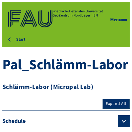
Friedrich-Alexander-Universität
GeoZentrum Nordbayern EN
Menu
Start
Pal_Schlämm-Labor
Schlämm-Labor (Micropal Lab)
Expand All
Schedule