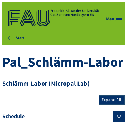
Friedrich-Alexander-Universität
GeoZentrum Nordbayern EN
Menu
Start
Pal_Schlämm-Labor
Schlämm-Labor (Micropal Lab)
Expand All
Schedule