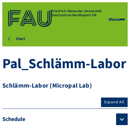
Friedrich-Alexander-Universität
GeoZentrum Nordbayern EN
Menu
Start
Pal_Schlämm-Labor
Schlämm-Labor (Micropal Lab)
Expand All
Schedule