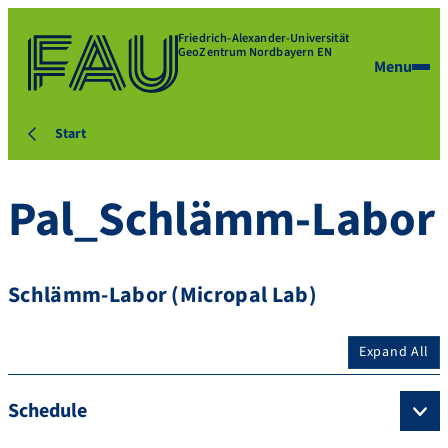
Friedrich-Alexander-Universität
GeoZentrum Nordbayern EN
Menu
Start
Pal_Schlämm-Labor
Schlämm-Labor (Micropal Lab)
Expand All
Schedule