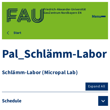
Friedrich-Alexander-Universität
GeoZentrum Nordbayern EN
Menu
Start
Pal_Schlämm-Labor
Schlämm-Labor (Micropal Lab)
Expand All
Schedule