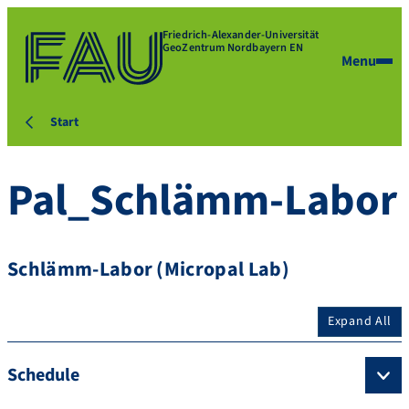
Friedrich-Alexander-Universität
GeoZentrum Nordbayern EN
Menu
Start
Pal_Schlämm-Labor
Schlämm-Labor (Micropal Lab)
Expand All
Schedule