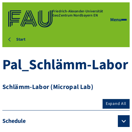
Friedrich-Alexander-Universität
GeoZentrum Nordbayern EN
Menu
Start
Pal_Schlämm-Labor
Schlämm-Labor (Micropal Lab)
Expand All
Schedule