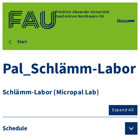
Friedrich-Alexander-Universität
GeoZentrum Nordbayern EN
Menu
Start
Pal_Schlämm-Labor
Schlämm-Labor (Micropal Lab)
Expand All
Schedule