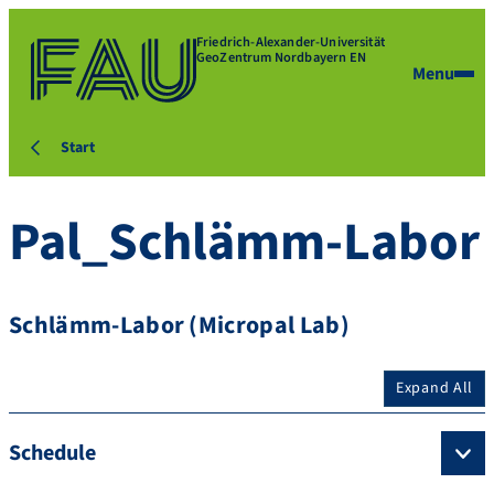
Friedrich-Alexander-Universität
GeoZentrum Nordbayern EN
Menu
Start
Pal_Schlämm-Labor
Schlämm-Labor (Micropal Lab)
Expand All
Schedule