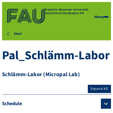
Friedrich-Alexander-Universität
GeoZentrum Nordbayern EN
Menu
Start
Pal_Schlämm-Labor
Schlämm-Labor (Micropal Lab)
Expand All
Schedule