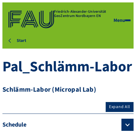
Friedrich-Alexander-Universität
GeoZentrum Nordbayern EN
Menu
Start
Pal_Schlämm-Labor
Schlämm-Labor (Micropal Lab)
Expand All
Schedule