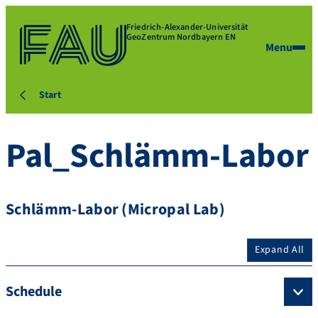
Friedrich-Alexander-Universität
GeoZentrum Nordbayern EN
Menu
Start
Pal_Schlämm-Labor
Schlämm-Labor (Micropal Lab)
Expand All
Schedule