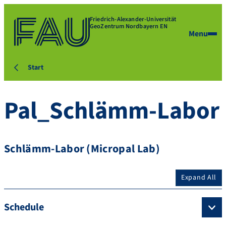
Friedrich-Alexander-Universität
GeoZentrum Nordbayern EN
Menu
Start
Pal_Schlämm-Labor
Schlämm-Labor (Micropal Lab)
Expand All
Schedule