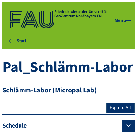
Friedrich-Alexander-Universität
GeoZentrum Nordbayern EN
Menu
Start
Pal_Schlämm-Labor
Schlämm-Labor (Micropal Lab)
Expand All
Schedule