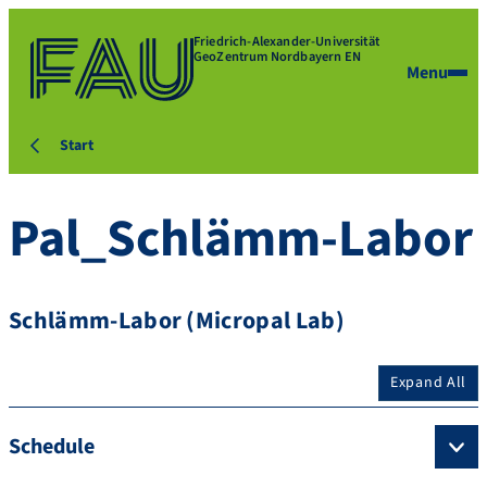
Friedrich-Alexander-Universität
GeoZentrum Nordbayern EN
Menu
Start
Pal_Schlämm-Labor
Schlämm-Labor (Micropal Lab)
Expand All
Schedule