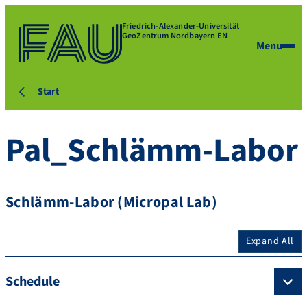
Friedrich-Alexander-Universität
GeoZentrum Nordbayern EN
Menu
Start
Pal_Schlämm-Labor
Schlämm-Labor (Micropal Lab)
Expand All
Schedule