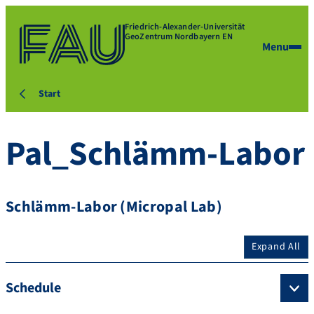
Friedrich-Alexander-Universität
GeoZentrum Nordbayern EN
Menu
Start
Pal_Schlämm-Labor
Schlämm-Labor (Micropal Lab)
Expand All
Schedule