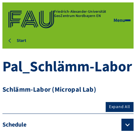
Friedrich-Alexander-Universität
GeoZentrum Nordbayern EN
Menu
Start
Pal_Schlämm-Labor
Schlämm-Labor (Micropal Lab)
Expand All
Schedule