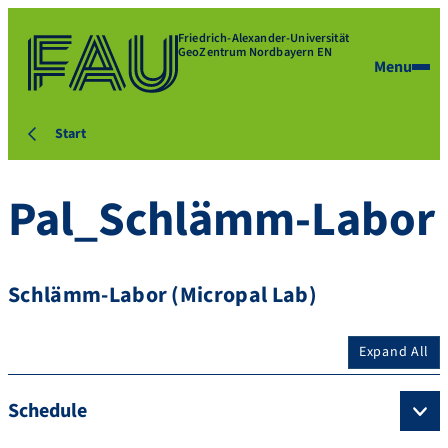
Friedrich-Alexander-Universität
GeoZentrum Nordbayern EN
Menu
Start
Pal_Schlämm-Labor
Schlämm-Labor (Micropal Lab)
Expand All
Schedule