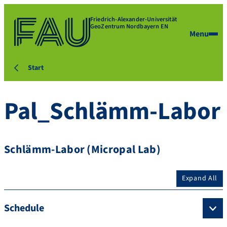
Friedrich-Alexander-Universität
GeoZentrum Nordbayern EN
Menu
Start
Pal_Schlämm-Labor
Schlämm-Labor (Micropal Lab)
Expand All
Schedule