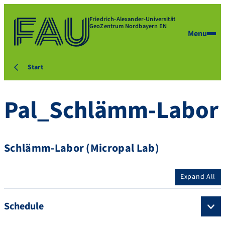
Friedrich-Alexander-Universität
GeoZentrum Nordbayern EN
Menu
Start
Pal_Schlämm-Labor
Schlämm-Labor (Micropal Lab)
Expand All
Schedule