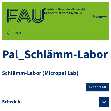
Friedrich-Alexander-Universität
GeoZentrum Nordbayern EN
Menu
Start
Pal_Schlämm-Labor
Schlämm-Labor (Micropal Lab)
Expand All
Schedule