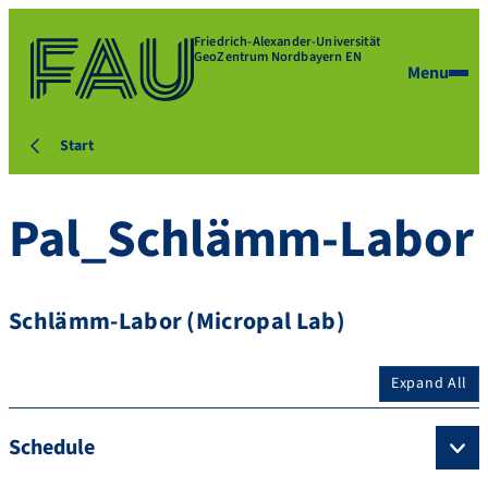
Friedrich-Alexander-Universität
GeoZentrum Nordbayern EN
Menu
Start
Pal_Schlämm-Labor
Schlämm-Labor (Micropal Lab)
Expand All
Schedule