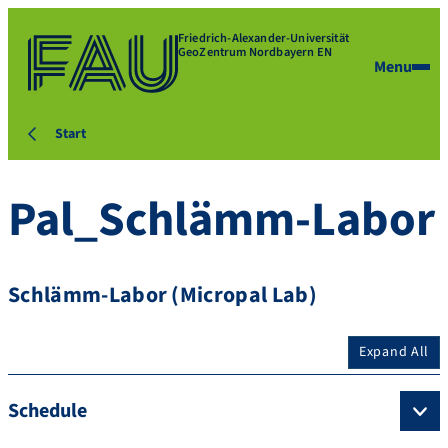
Friedrich-Alexander-Universität
GeoZentrum Nordbayern EN
Menu
Start
Pal_Schlämm-Labor
Schlämm-Labor (Micropal Lab)
Expand All
Schedule