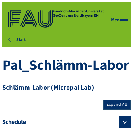
Friedrich-Alexander-Universität
GeoZentrum Nordbayern EN
Menu
Start
Pal_Schlämm-Labor
Schlämm-Labor (Micropal Lab)
Expand All
Schedule