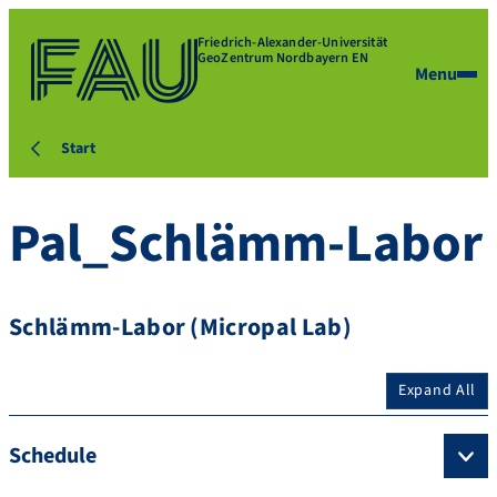
Friedrich-Alexander-Universität
GeoZentrum Nordbayern EN
Menu
Start
Pal_Schlämm-Labor
Schlämm-Labor (Micropal Lab)
Expand All
Schedule