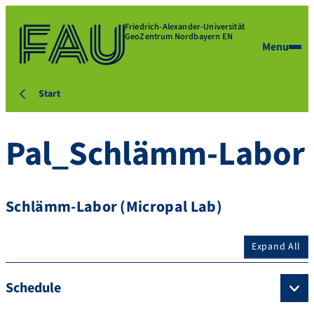
Friedrich-Alexander-Universität
GeoZentrum Nordbayern EN
Menu
Start
Pal_Schlämm-Labor
Schlämm-Labor (Micropal Lab)
Expand All
Schedule