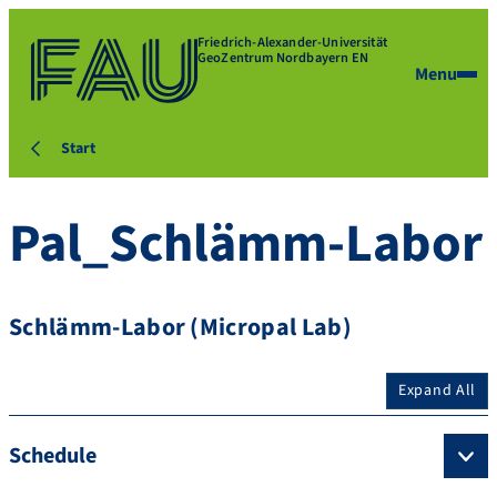
Friedrich-Alexander-Universität
GeoZentrum Nordbayern EN
Menu
Start
Pal_Schlämm-Labor
Schlämm-Labor (Micropal Lab)
Expand All
Schedule