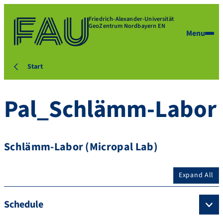
Friedrich-Alexander-Universität
GeoZentrum Nordbayern EN
Menu
Start
Pal_Schlämm-Labor
Schlämm-Labor (Micropal Lab)
Expand All
Schedule