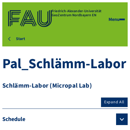
Friedrich-Alexander-Universität
GeoZentrum Nordbayern EN
Menu
Start
Pal_Schlämm-Labor
Schlämm-Labor (Micropal Lab)
Expand All
Schedule