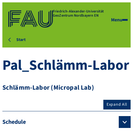
Friedrich-Alexander-Universität
GeoZentrum Nordbayern EN
Menu
Start
Pal_Schlämm-Labor
Schlämm-Labor (Micropal Lab)
Expand All
Schedule