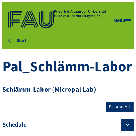
Friedrich-Alexander-Universität
GeoZentrum Nordbayern EN
Menu
Start
Pal_Schlämm-Labor
Schlämm-Labor (Micropal Lab)
Expand All
Schedule