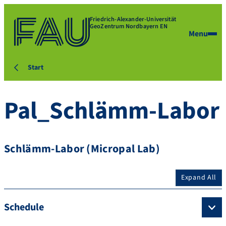
Friedrich-Alexander-Universität
GeoZentrum Nordbayern EN
Menu
Start
Pal_Schlämm-Labor
Schlämm-Labor (Micropal Lab)
Expand All
Schedule