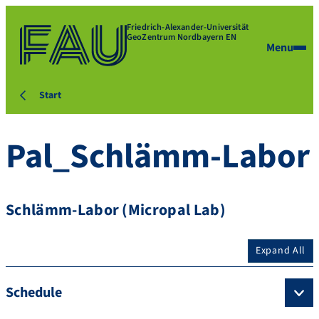
Friedrich-Alexander-Universität
GeoZentrum Nordbayern EN
Menu
Start
Pal_Schlämm-Labor
Schlämm-Labor (Micropal Lab)
Expand All
Schedule