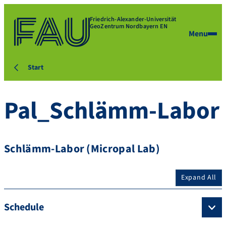
Friedrich-Alexander-Universität
GeoZentrum Nordbayern EN
Menu
Start
Pal_Schlämm-Labor
Schlämm-Labor (Micropal Lab)
Expand All
Schedule